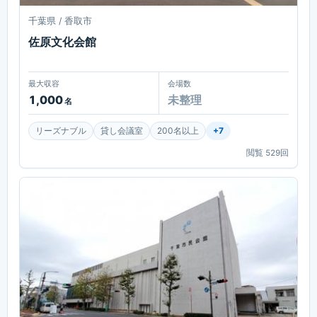
千葉県 / 香取市
佐原文化会館
最大収容
会場数
1,000
未整理
名
リーズナブル
貸し会議室
200名以上
+
7
閲覧
529
回