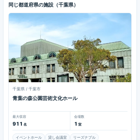
同じ都道府県の施設
（千葉県）
千葉県 / 千葉市
青葉の森公園芸術文化ホール
最大収容
会場数
911
1
名
室
イベントホール
貸し会議室
リーズナブル