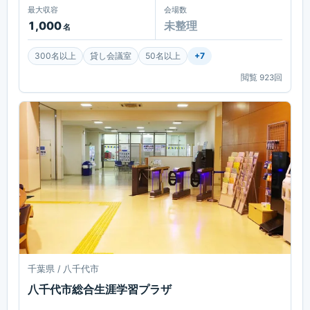
最大収容
会場数
1,000
未整理
名
300名以上
貸し会議室
50名以上
+
7
閲覧
923
回
千葉県 / 八千代市
八千代市総合生涯学習プラザ