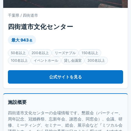
千葉県 / 四街道市
四街道市文化センター
最大
943
名
50名以上
200名以上
リーズナブル
150名以上
100名以上
イベントホール
貸し会議室
300名以上
公式サイトを見る
施設概要
四街道市文化センターの会場情報です。懇親会（パーティー、
周年記念、冠婚葬祭、忘新年会、謝恩会、同窓会）、会議、研
修、ミーティング、セミナー、総会、展示会など『ミツカル会