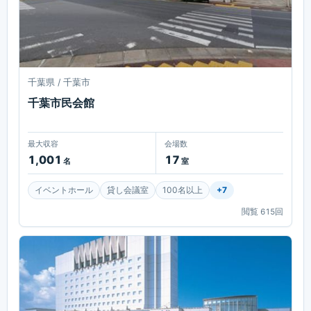
千葉県 / 千葉市
千葉市民会館
最大収容
会場数
1,001
17
名
室
イベントホール
貸し会議室
100名以上
+
7
閲覧
615
回