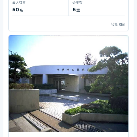
最大収容
会場数
50
5
名
室
閲覧
0
回