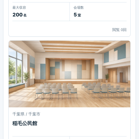
最大収容
会場数
200
5
名
室
閲覧
0
回
千葉県 / 千葉市
稲毛公民館