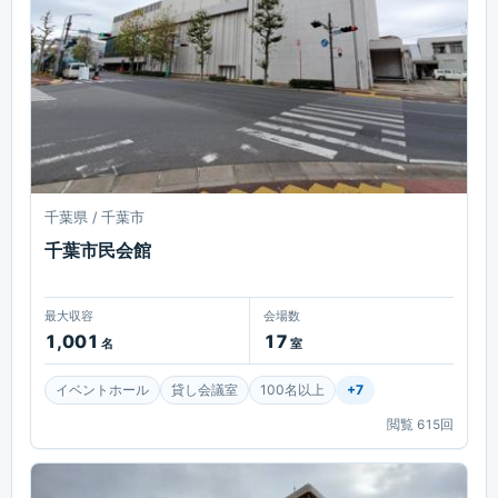
千葉県 / 千葉市
千葉市民会館
最大収容
会場数
1,001
17
名
室
イベントホール
貸し会議室
100名以上
+
7
閲覧
615
回