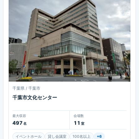
千葉県 / 千葉市
千葉市文化センター
最大収容
会場数
497
11
名
室
イベントホール
貸し会議室
100名以上
+
6