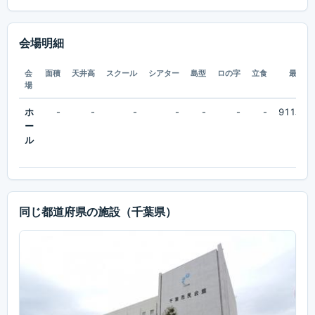
会場明細
会
面積
天井高
スクール
シアター
島型
ロの字
立食
最大
場
ホ
-
-
-
-
-
-
-
911名
ー
ル
同じ都道府県の施設
（千葉県）