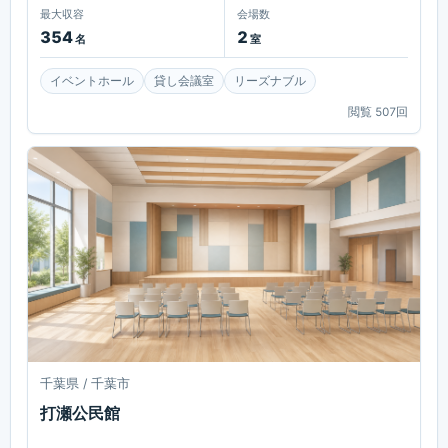
最大収容
会場数
354
2
名
室
イベントホール
貸し会議室
リーズナブル
閲覧
507
回
千葉県 / 千葉市
打瀬公民館