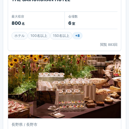
最大収容
会場数
800
6
名
室
ホテル
100名以上
150名以上
+
8
閲覧
883
回
長野県 / 長野市