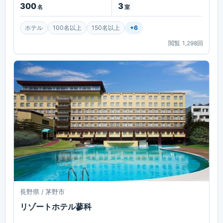
300
3
名
室
ホテル
100名以上
150名以上
+
6
閲覧
1,298
回
長野県 / 茅野市
リゾートホテル蓼科