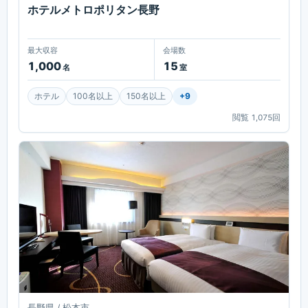
ホテルメトロポリタン長野
最大収容
会場数
1,000
15
名
室
ホテル
100名以上
150名以上
+
9
閲覧
1,075
回
長野県 / 松本市