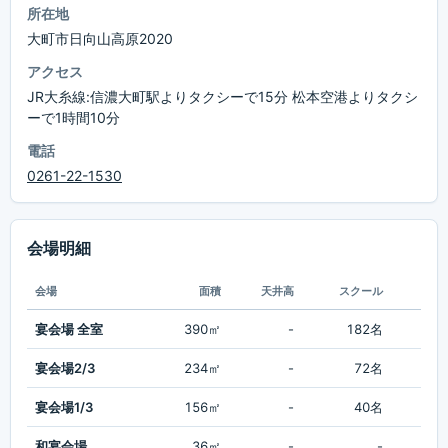
所在地
大町市日向山高原2020
アクセス
JR大糸線:信濃大町駅よりタクシーで15分 松本空港よりタクシ
ーで1時間10分
電話
0261-22-1530
会場明細
会場
面積
天井高
スクール
シ
宴会場 全室
390㎡
-
182名
2
宴会場2/3
234㎡
-
72名
1
宴会場1/3
156㎡
-
40名
和宴会場
36㎡
-
-