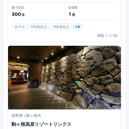
最大収容
会場数
300
1
名
室
ホテル
100名以上
150名以上
+
4
閲覧
1,111
回
長野県 / 駒ヶ根市
駒ヶ根高原リゾートリンクス