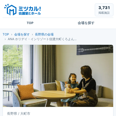
3,731
掲載施設
TOP
会場を探す
TOP
会場を探す
長野県の会場
ANA ホリデイ・インリゾート信濃大町くろよん（旧 くろよんロイヤルホテル）
長野県 / 大町市