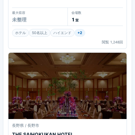
最大収容
会場数
未整理
1
室
ホテル
50名以上
ハイエンド
+
2
閲覧
1,248
回
長野県 / 長野市
THE SAIHOKUKAN HOTEL