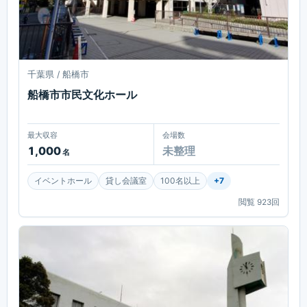
千葉県 / 船橋市
船橋市市民文化ホール
最大収容
会場数
1,000
未整理
名
イベントホール
貸し会議室
100名以上
+
7
閲覧
923
回