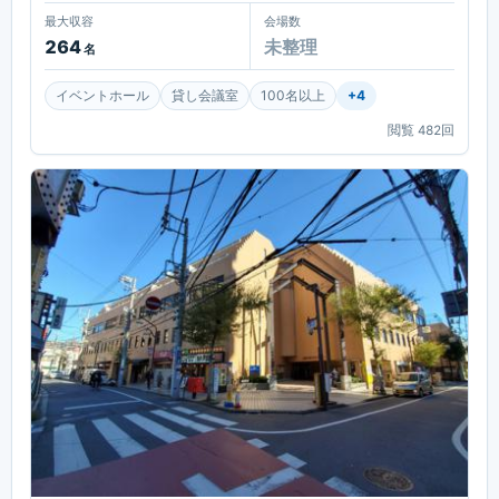
最大収容
会場数
264
未整理
名
イベントホール
貸し会議室
100名以上
+
4
閲覧
482
回