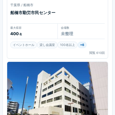
千葉県 / 船橋市
船橋市勤労市民センター
最大収容
会場数
400
未整理
名
イベントホール
貸し会議室
100名以上
+
6
閲覧
610
回