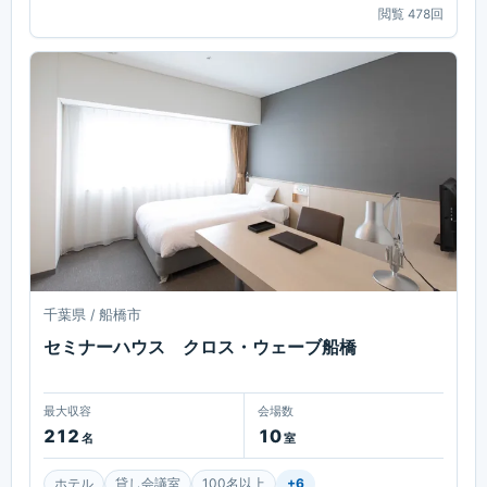
閲覧
478
回
千葉県 / 船橋市
セミナーハウス クロス・ウェーブ船橋
最大収容
会場数
212
10
名
室
ホテル
貸し会議室
100名以上
+
6