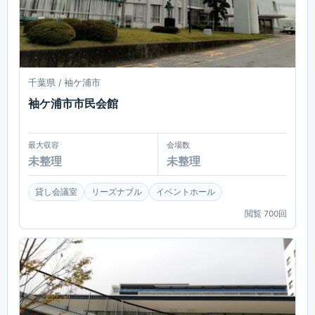
千葉県 / 袖ケ浦市
袖ケ浦市市民会館
最大収容
会場数
未整理
未整理
貸し会議室
リーズナブル
イベントホール
閲覧
700
回