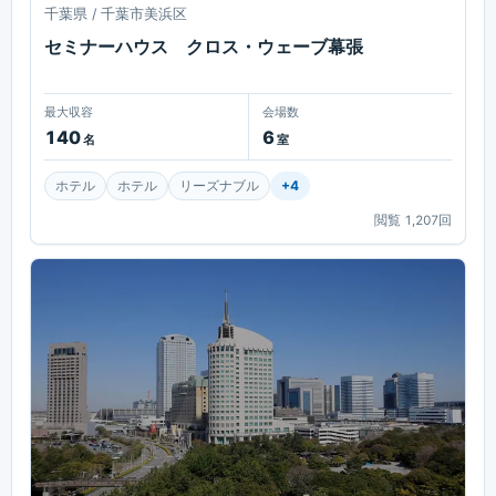
千葉県 / 千葉市美浜区
セミナーハウス クロス・ウェーブ幕張
最大収容
会場数
140
6
名
室
ホテル
ホテル
リーズナブル
+
4
閲覧
1,207
回