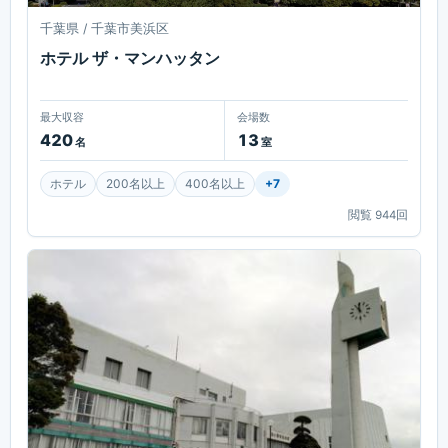
千葉県 / 千葉市美浜区
ホテル ザ・マンハッタン
最大収容
会場数
420
13
名
室
ホテル
200名以上
400名以上
+
7
閲覧
944
回