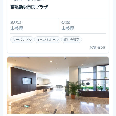
幕張勤労市民プラザ
最大収容
会場数
未整理
未整理
リーズナブル
イベントホール
貸し会議室
閲覧
489
回