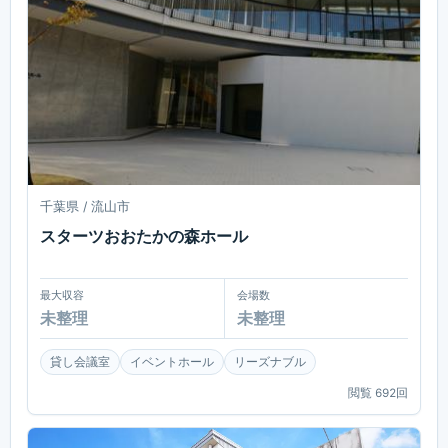
千葉県 / 流山市
スターツおおたかの森ホール
最大収容
会場数
未整理
未整理
貸し会議室
イベントホール
リーズナブル
閲覧
692
回