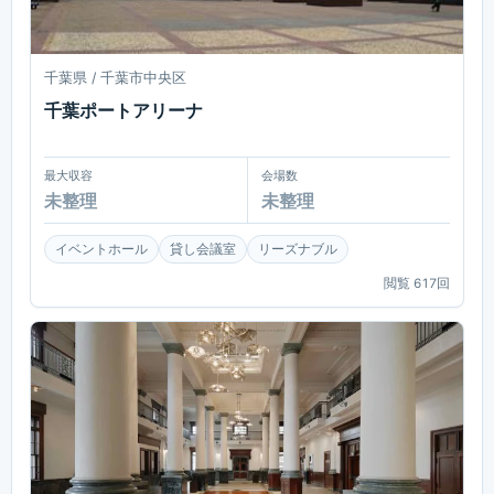
千葉県 / 千葉市中央区
千葉ポートアリーナ
最大収容
会場数
未整理
未整理
イベントホール
貸し会議室
リーズナブル
閲覧
617
回