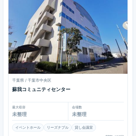
千葉県 / 千葉市中央区
蘇我コミュニティセンター
最大収容
会場数
未整理
未整理
イベントホール
リーズナブル
貸し会議室