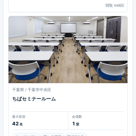
閲覧
448
回
千葉県 / 千葉市中央区
ちばセミナールーム
最大収容
会場数
42
1
名
室