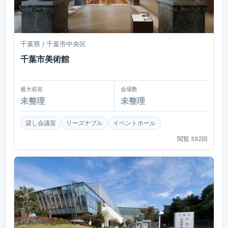
千葉県 / 千葉市中央区
千葉市美術館
最大収容
会場数
未整理
未整理
貸し会議室
リーズナブル
イベントホール
閲覧
592
回