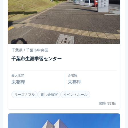
千葉県 / 千葉市中央区
千葉市生涯学習センター
最大収容
会場数
未整理
未整理
リーズナブル
貸し会議室
イベントホール
閲覧
551
回