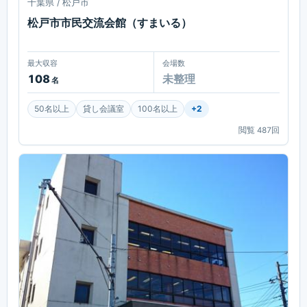
千葉県 / 松戸市
松戸市市民交流会館（すまいる）
最大収容
会場数
108
未整理
名
50名以上
貸し会議室
100名以上
+
2
閲覧
487
回