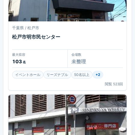
千葉県 / 松戸市
松戸市明市民センター
最大収容
会場数
103
未整理
名
イベントホール
リーズナブル
50名以上
+
2
閲覧
523
回