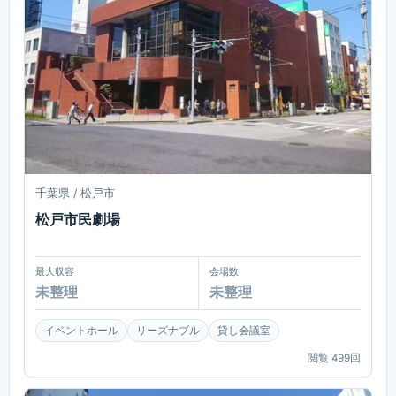
千葉県 / 松戸市
松戸市民劇場
最大収容
会場数
未整理
未整理
イベントホール
リーズナブル
貸し会議室
閲覧
499
回