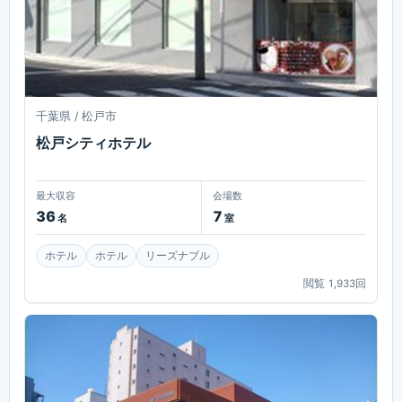
千葉県 / 松戸市
松戸シティホテル
最大収容
会場数
36
7
名
室
ホテル
ホテル
リーズナブル
閲覧
1,933
回