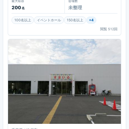
最大収容
会場数
200
未整理
名
100名以上
イベントホール
150名以上
+
4
閲覧
512
回