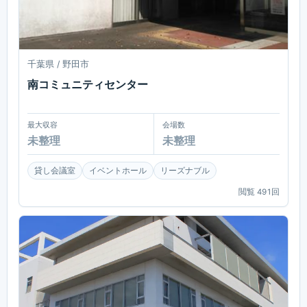
千葉県 / 野田市
南コミュニティセンター
最大収容
会場数
未整理
未整理
貸し会議室
イベントホール
リーズナブル
閲覧
491
回