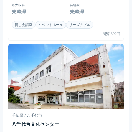
最大収容
会場数
未整理
未整理
貸し会議室
イベントホール
リーズナブル
閲覧
692
回
千葉県 / 八千代市
八千代台文化センター