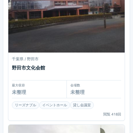
千葉県 / 野田市
野田市文化会館
最大収容
会場数
未整理
未整理
リーズナブル
イベントホール
貸し会議室
閲覧
418
回