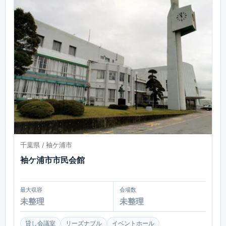
千葉県 / 袖ケ浦市
袖ケ浦市市民会館
最大収容
会場数
未整理
未整理
貸し会議室
リーズナブル
イベントホール