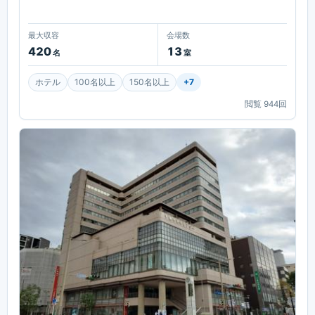
最大収容
会場数
420
13
名
室
ホテル
100名以上
150名以上
+
7
閲覧
944
回