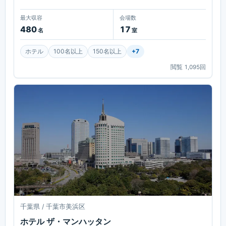
最大収容
会場数
480
17
名
室
ホテル
100名以上
150名以上
+
7
閲覧
1,095
回
千葉県 / 千葉市美浜区
ホテル ザ・マンハッタン