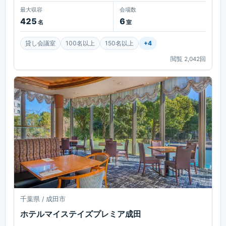
最大収容
会場数
425
6
名
室
貸し会議室
100名以上
150名以上
+
4
閲覧
2,042
回
千葉県 / 成田市
ホテルマイステイズプレミア成田