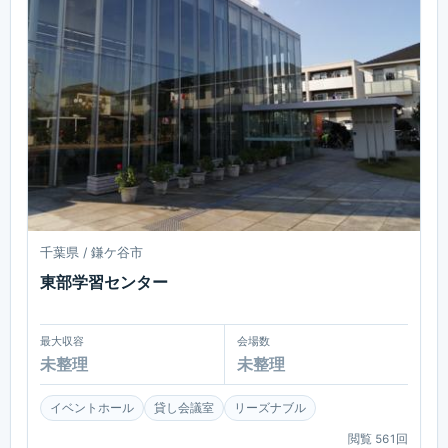
千葉県 / 鎌ケ谷市
東部学習センター
最大収容
会場数
未整理
未整理
イベントホール
貸し会議室
リーズナブル
閲覧
561
回