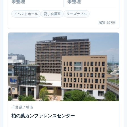
未整理
未整理
イベントホール
貸し会議室
リーズナブル
閲覧
497
回
千葉県 / 柏市
柏の葉カンファレンスセンター