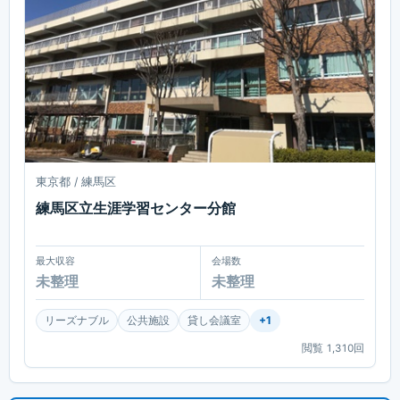
東京都 / 練馬区
練馬区立生涯学習センター分館
最大収容
会場数
未整理
未整理
リーズナブル
公共施設
貸し会議室
+
1
閲覧
1,310
回