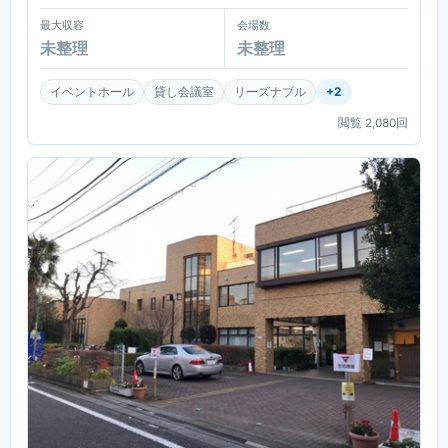
最大収容
会場数
未整理
未整理
イベントホール
貸し会議室
リーズナブル
+
2
閲覧
2,080
回