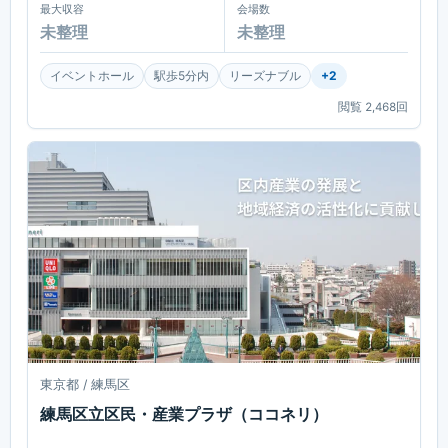
最大収容
会場数
未整理
未整理
イベントホール
駅歩5分内
リーズナブル
+
2
閲覧
2,468
回
東京都 / 練馬区
練馬区立区民・産業プラザ（ココネリ）