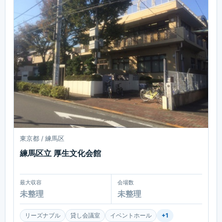
東京都 / 練馬区
練馬区立 厚生文化会館
最大収容
会場数
未整理
未整理
リーズナブル
貸し会議室
イベントホール
+
1