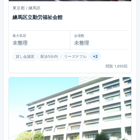
東京都 / 練馬区
練馬区立勤労福祉会館
最大収容
会場数
未整理
未整理
貸し会議室
駅歩5分内
リーズナブル
+
2
閲覧
1,695
回