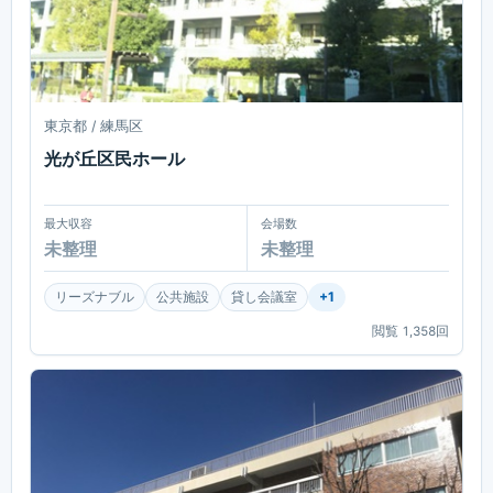
東京都 / 練馬区
光が丘区民ホール
最大収容
会場数
未整理
未整理
リーズナブル
公共施設
貸し会議室
+
1
閲覧
1,358
回