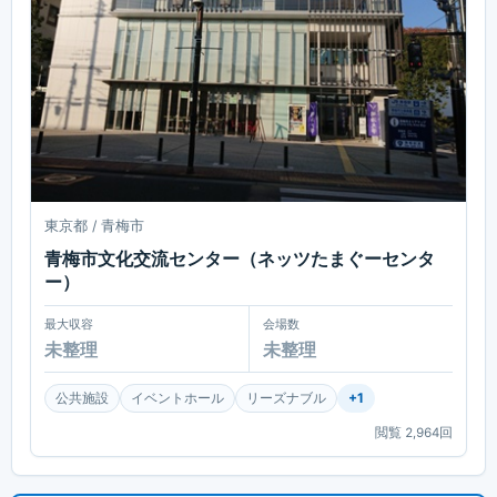
東京都 / 青梅市
青梅市文化交流センター（ネッツたまぐーセンタ
ー）
最大収容
会場数
未整理
未整理
公共施設
イベントホール
リーズナブル
+
1
閲覧
2,964
回