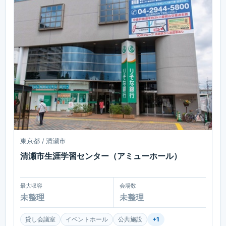
東京都 / 清瀬市
清瀬市生涯学習センター（アミューホール）
最大収容
会場数
未整理
未整理
貸し会議室
イベントホール
公共施設
+
1