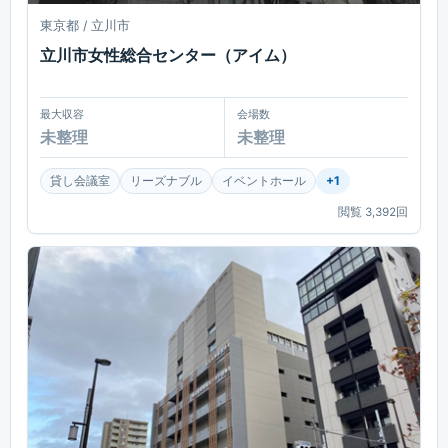
東京都 / 立川市
立川市女性総合センター（アイム）
最大収容
会場数
未整理
未整理
貸し会議室
リーズナブル
イベントホール
+
1
閲覧
3,392
回