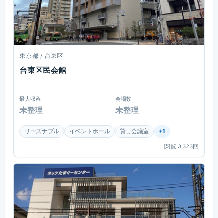
東京都 / 台東区
台東区民会館
最大収容
会場数
未整理
未整理
リーズナブル
イベントホール
貸し会議室
+
1
閲覧
3,323
回