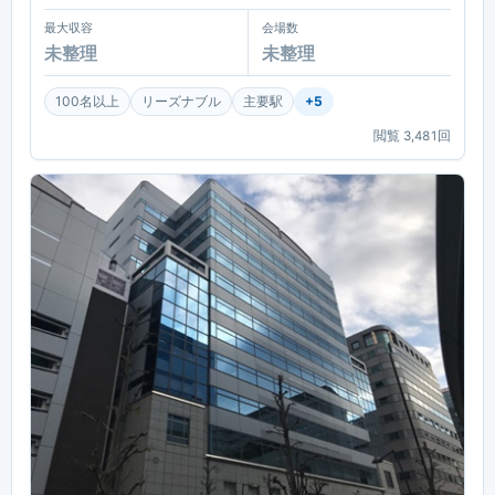
最大収容
会場数
未整理
未整理
100名以上
リーズナブル
主要駅
+
5
閲覧
3,481
回