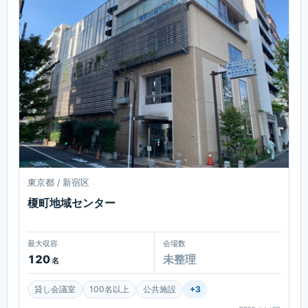
東京都 / 新宿区
榎町地域センター
最大収容
会場数
120
未整理
名
貸し会議室
100名以上
公共施設
+
3