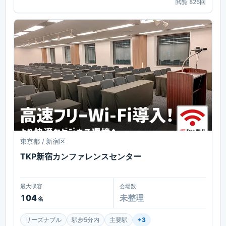
閲覧
826
回
東京都 / 新宿区
TKP新宿カンファレンスセンター
最大収容
会場数
104
未整理
名
リーズナブル
駅歩5分内
主要駅
+
3