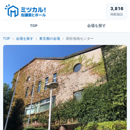
3,816
掲載施設
TOP
会場を探す
TOP
会場を探す
東京都の会場
若松地域センター