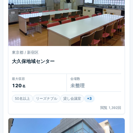
東京都 / 新宿区
大久保地域センター
最大収容
会場数
120
未整理
名
50名以上
リーズナブル
貸し会議室
+
3
閲覧
1,392
回