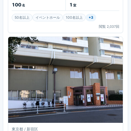
100
1
名
室
50名以上
イベントホール
100名以上
+
3
閲覧
2,037
回
東京都 / 新宿区