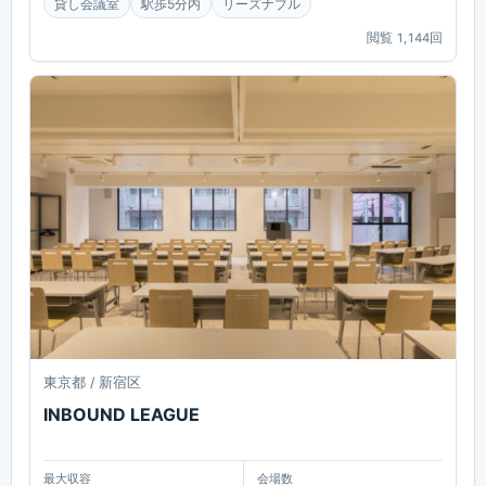
貸し会議室
駅歩5分内
リーズナブル
閲覧
1,144
回
東京都 / 新宿区
INBOUND LEAGUE
最大収容
会場数