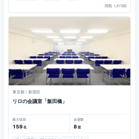
閲覧
1,673
回
東京都 / 新宿区
リロの会議室「飯田橋」
最大収容
会場数
159
8
名
室