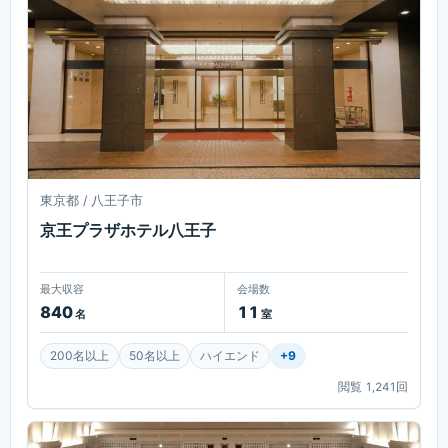
東京都 / 八王子市
京王プラザホテル八王子
最大収容
会場数
840
11
名
室
200名以上
50名以上
ハイエンド
+
9
閲覧
1,241
回