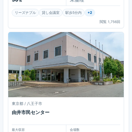
名
リーズナブル
貸し会議室
駅歩5分内
+
2
閲覧
1,756
回
東京都 / 八王子市
由井市民センター
最大収容
会場数