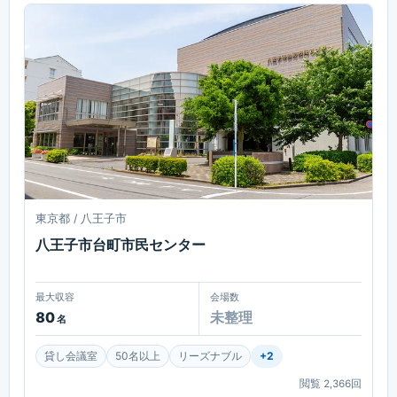
東京都 / 八王子市
八王子市台町市民センター
最大収容
会場数
80
未整理
名
貸し会議室
50名以上
リーズナブル
+
2
閲覧
2,366
回