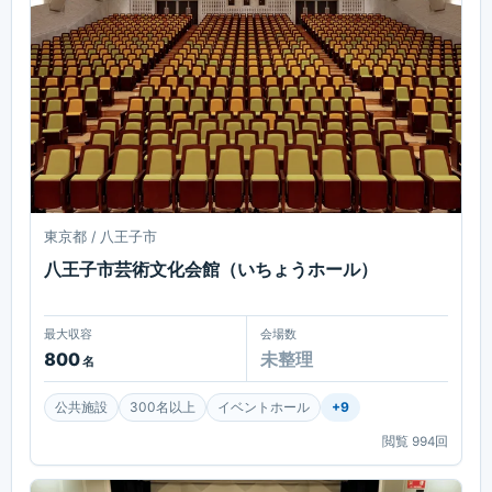
東京都 / 八王子市
八王子市芸術文化会館（いちょうホール）
最大収容
会場数
800
未整理
名
公共施設
300名以上
イベントホール
+
9
閲覧
994
回