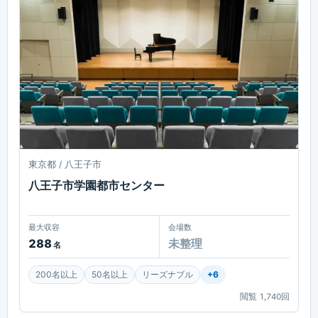
東京都 / 八王子市
八王子市学園都市センター
最大収容
会場数
288
未整理
名
200名以上
50名以上
リーズナブル
+
6
閲覧
1,740
回