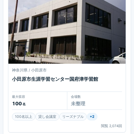
神奈川県 / 小田原市
小田原市生涯学習センター国府津学習館
最大収容
会場数
100
未整理
名
100名以上
貸し会議室
リーズナブル
+
2
閲覧
2,074
回