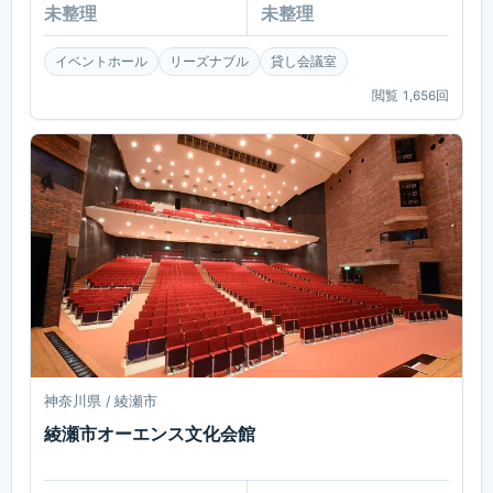
未整理
未整理
イベントホール
リーズナブル
貸し会議室
閲覧
1,656
回
神奈川県 / 綾瀬市
綾瀬市オーエンス文化会館