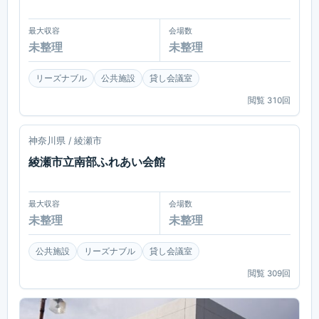
最大収容
会場数
未整理
未整理
リーズナブル
公共施設
貸し会議室
閲覧
310
回
綾瀬
神奈川県 / 綾瀬市
綾瀬市立南部ふれあい会館
最大収容
会場数
未整理
未整理
公共施設
リーズナブル
貸し会議室
閲覧
309
回