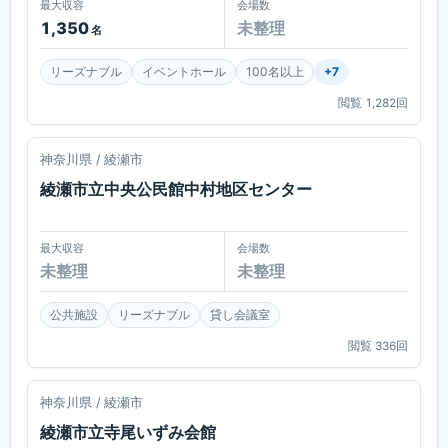
最大収容
会場数
1,350
未整理
名
リーズナブル
イベントホール
100名以上
+
7
閲覧
1,282
回
綾瀬
神奈川県 / 綾瀬市
綾瀬市立中央公民館中村地区センター
最大収容
会場数
未整理
未整理
公共施設
リーズナブル
貸し会議室
閲覧
336
回
綾瀬
神奈川県 / 綾瀬市
綾瀬市立寺尾いずみ会館