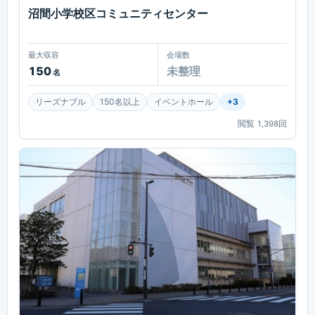
沼間小学校区コミュニティセンター
最大収容
会場数
150
未整理
名
リーズナブル
150名以上
イベントホール
+
3
閲覧
1,398
回