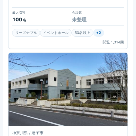
最大収容
会場数
100
未整理
名
リーズナブル
イベントホール
50名以上
+
2
閲覧
1,314
回
神奈川県 / 逗子市