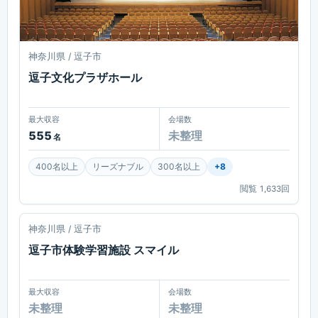
神奈川県 / 逗子市
逗子文化プラザホール
最大収容
会場数
555
未整理
名
400名以上
リーズナブル
300名以上
+
8
閲覧
1,633
回
逗子
神奈川県 / 逗子市
逗子市体験学習施設 スマイル
最大収容
会場数
未整理
未整理