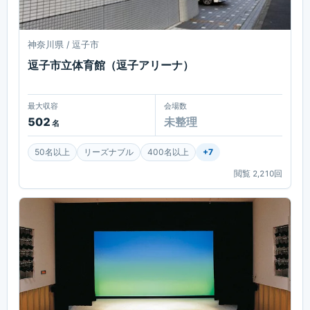
神奈川県 / 逗子市
逗子市立体育館（逗子アリーナ）
最大収容
会場数
502
未整理
名
50名以上
リーズナブル
400名以上
+
7
閲覧
2,210
回