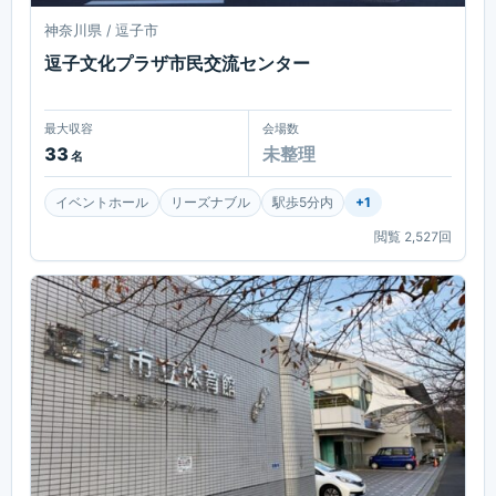
神奈川県 / 逗子市
逗子文化プラザ市民交流センター
最大収容
会場数
33
未整理
名
イベントホール
リーズナブル
駅歩5分内
+
1
閲覧
2,527
回