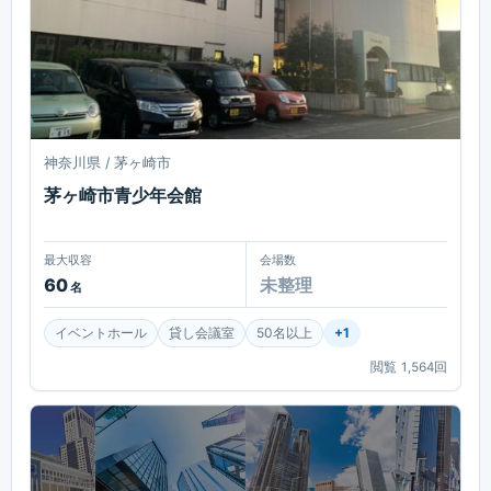
神奈川県 / 茅ヶ崎市
茅ヶ崎市青少年会館
最大収容
会場数
60
未整理
名
イベントホール
貸し会議室
50名以上
+
1
閲覧
1,564
回