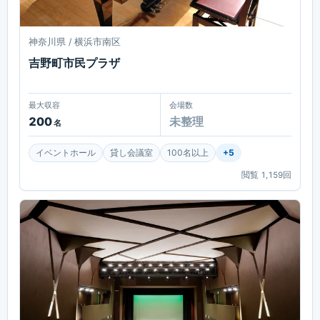
神奈川県 / 横浜市南区
吉野町市民プラザ
最大収容
会場数
200
未整理
名
イベントホール
貸し会議室
100名以上
+
5
閲覧
1,159
回