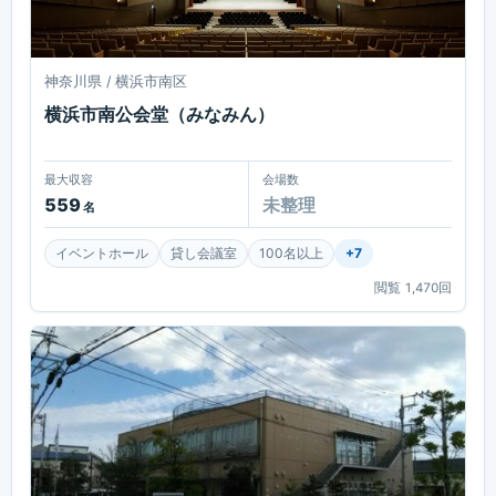
神奈川県 / 横浜市南区
横浜市南公会堂（みなみん）
最大収容
会場数
559
未整理
名
イベントホール
貸し会議室
100名以上
+
7
閲覧
1,470
回