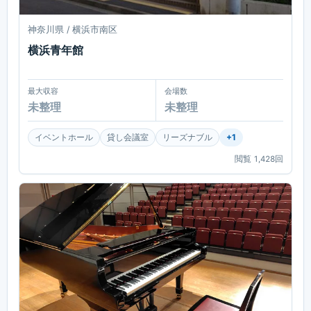
神奈川県 / 横浜市南区
横浜青年館
最大収容
会場数
未整理
未整理
イベントホール
貸し会議室
リーズナブル
+
1
閲覧
1,428
回