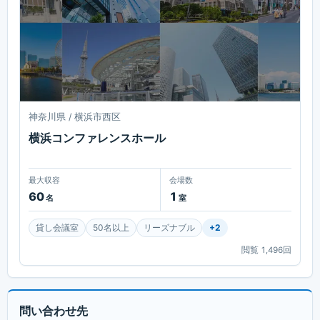
神奈川県 / 横浜市西区
横浜コンファレンスホール
最大収容
会場数
60
1
名
室
貸し会議室
50名以上
リーズナブル
+
2
閲覧
1,496
回
問い合わせ先