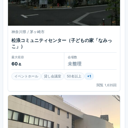
神奈川県 / 茅ヶ崎市
松浪コミュニティセンター（子どもの家「なみっ
こ」）
最大収容
会場数
60
未整理
名
イベントホール
貸し会議室
50名以上
+
1
閲覧
1,635
回