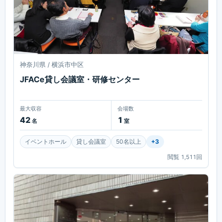
神奈川県 / 横浜市中区
JFACe貸し会議室・研修センター
最大収容
会場数
42
1
名
室
イベントホール
貸し会議室
50名以上
+
3
閲覧
1,511
回