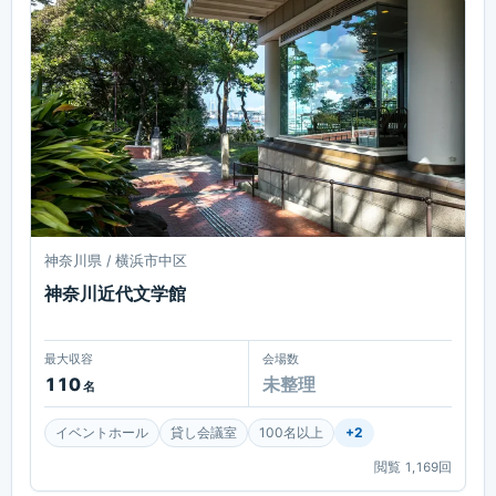
神奈川県 / 横浜市中区
神奈川近代文学館
最大収容
会場数
110
未整理
名
イベントホール
貸し会議室
100名以上
+
2
閲覧
1,169
回