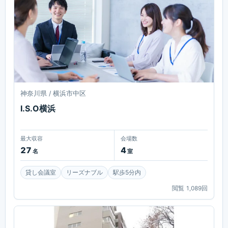
神奈川県 / 横浜市中区
I.S.O横浜
最大収容
会場数
27
4
名
室
貸し会議室
リーズナブル
駅歩5分内
閲覧
1,089
回