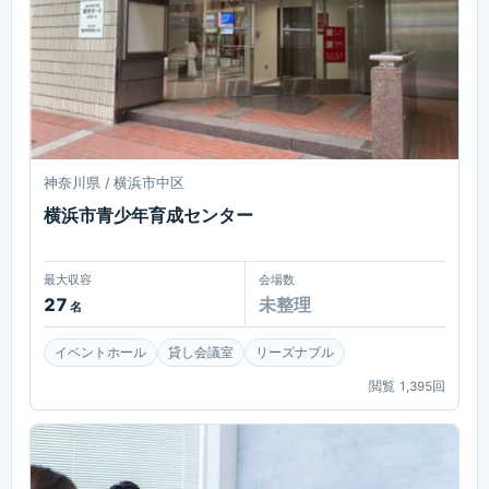
神奈川県 / 横浜市中区
横浜市青少年育成センター
最大収容
会場数
27
未整理
名
イベントホール
貸し会議室
リーズナブル
閲覧
1,395
回