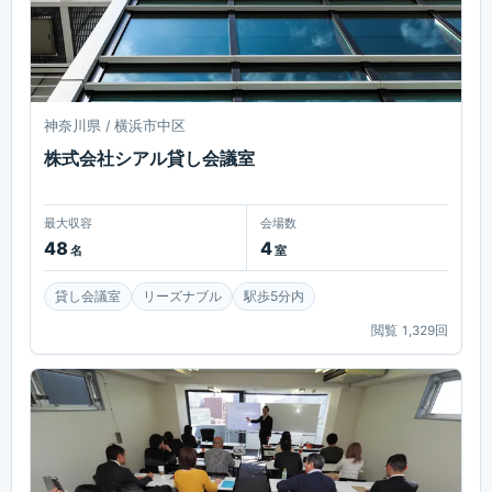
神奈川県 / 横浜市中区
株式会社シアル貸し会議室
最大収容
会場数
48
4
名
室
貸し会議室
リーズナブル
駅歩5分内
閲覧
1,329
回