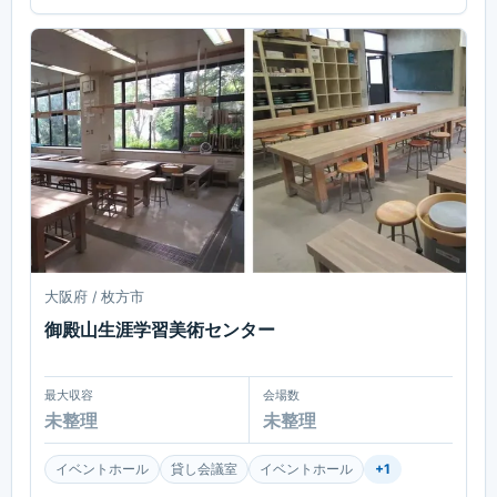
大阪府 / 枚方市
御殿山生涯学習美術センター
最大収容
会場数
未整理
未整理
イベントホール
貸し会議室
イベントホール
+
1