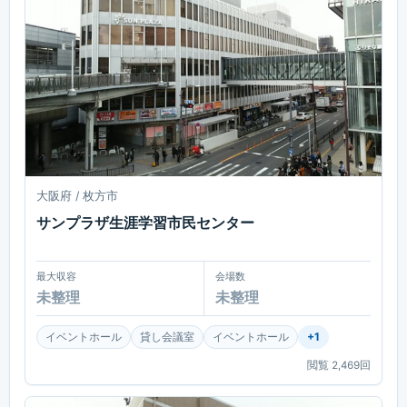
大阪府 / 枚方市
サンプラザ生涯学習市民センター
最大収容
会場数
未整理
未整理
イベントホール
貸し会議室
イベントホール
+
1
閲覧
2,469
回