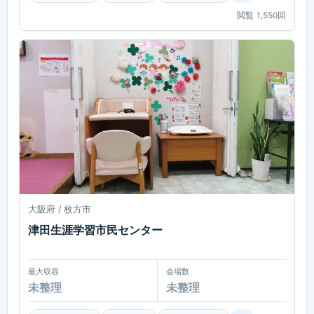
閲覧
1,550
回
大阪府 / 枚方市
津田生涯学習市民センター
最大収容
会場数
未整理
未整理