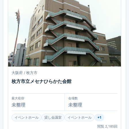
大阪府 / 枚方市
枚方市立メセナひらかた会館
最大収容
会場数
未整理
未整理
イベントホール
貸し会議室
イベントホール
+
1
閲覧
2,185
回