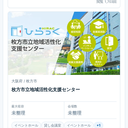
閲覧
1,703
回
大阪府 / 枚方市
枚方市立地域活性化支援センター
最大収容
会場数
未整理
未整理
イベントホール
貸し会議室
イベントホール
+
1