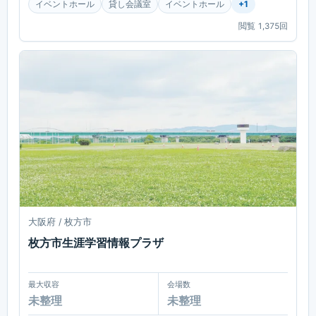
イベントホール
貸し会議室
イベントホール
+
1
閲覧
1,375
回
大阪府 / 枚方市
枚方市生涯学習情報プラザ
最大収容
会場数
未整理
未整理