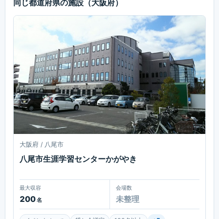
同じ都道府県の施設
（大阪府）
大阪府 / 八尾市
八尾市生涯学習センターかがやき
最大収容
会場数
200
未整理
名