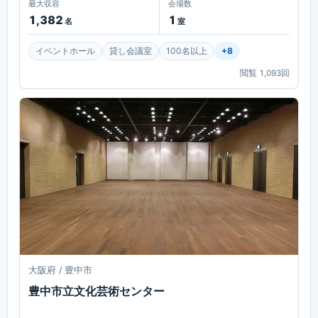
最大収容
会場数
1,382
1
名
室
イベントホール
貸し会議室
100名以上
+
8
閲覧
1,093
回
大阪府 / 豊中市
豊中市立文化芸術センター