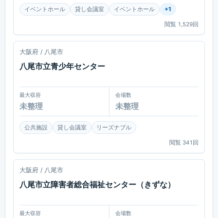
イベントホール
貸し会議室
イベントホール
+
1
閲覧
1,529
回
八尾
大阪府 / 八尾市
八尾市立青少年センター
最大収容
会場数
未整理
未整理
公共施設
貸し会議室
リーズナブル
閲覧
341
回
八尾
大阪府 / 八尾市
八尾市立障害者総合福祉センター（きずな）
最大収容
会場数