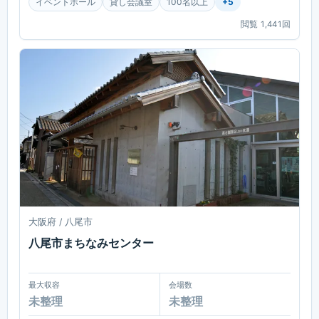
イベントホール
貸し会議室
100名以上
+
5
閲覧
1,441
回
大阪府 / 八尾市
八尾市まちなみセンター
最大収容
会場数
未整理
未整理