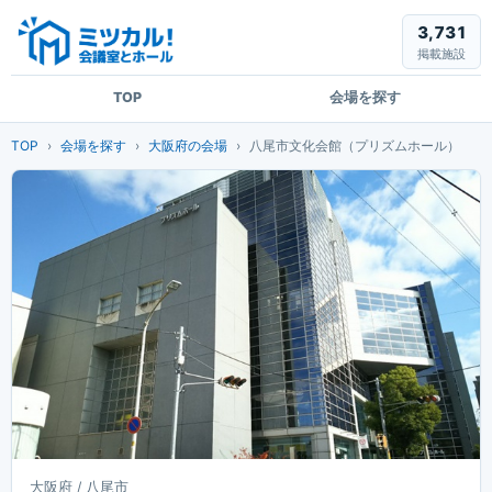
3,731
掲載施設
TOP
会場を探す
TOP
会場を探す
大阪府の会場
八尾市文化会館（プリズムホール）
大阪府 / 八尾市