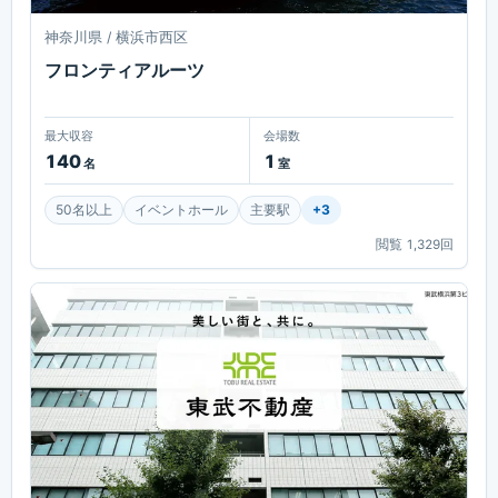
神奈川県 / 横浜市西区
フロンティアルーツ
最大収容
会場数
140
1
名
室
50名以上
イベントホール
主要駅
+
3
閲覧
1,329
回