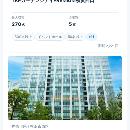
TKPガーデンシティPREMIUM横浜西口
最大収容
会場数
270
5
名
室
300名以上
イベントホール
50名以上
+
11
閲覧
2,221
回
神奈川県 / 横浜市西区