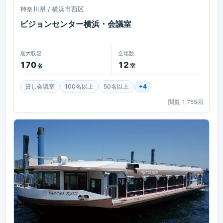
神奈川県 / 横浜市西区
ビジョンセンター横浜・会議室
最大収容
会場数
170
12
名
室
貸し会議室
100名以上
50名以上
+
4
閲覧
1,755
回