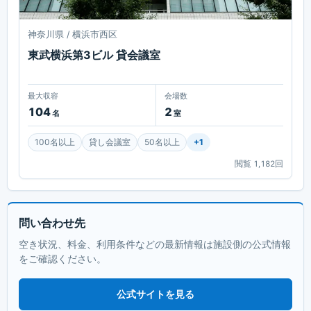
神奈川県 / 横浜市西区
東武横浜第3ビル 貸会議室
最大収容
会場数
104
2
名
室
100名以上
貸し会議室
50名以上
+
1
閲覧
1,182
回
問い合わせ先
空き状況、料金、利用条件などの最新情報は施設側の公式情報
をご確認ください。
公式サイトを見る