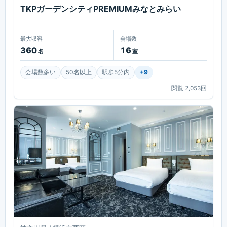
TKPガーデンシティPREMIUMみなとみらい
最大収容
会場数
360
16
名
室
会場数多い
50名以上
駅歩5分内
+
9
閲覧
2,053
回