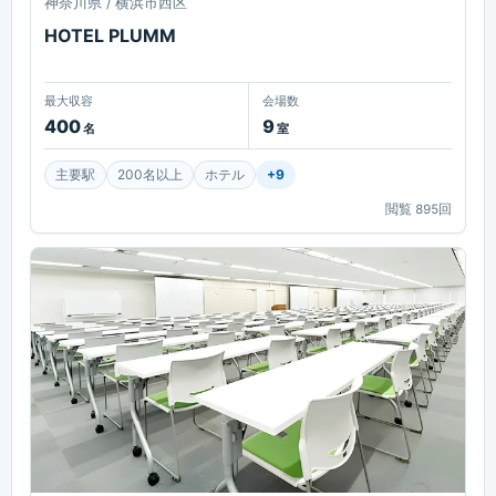
神奈川県 / 横浜市西区
HOTEL PLUMM
最大収容
会場数
400
9
名
室
主要駅
200名以上
ホテル
+
9
閲覧
895
回